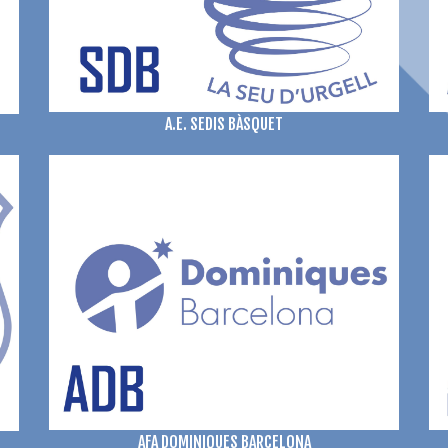
A.E. SEDIS BÀSQUET
AFA DOMINIQUES BARCELONA