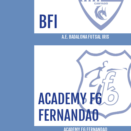
A.E. BADALONA FUTSAL IRIS
ACADEMY F6 FERNANDAO