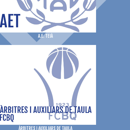
A.E. TEIÀ
ÀRBITRES I AUXILIARS DE TAULA