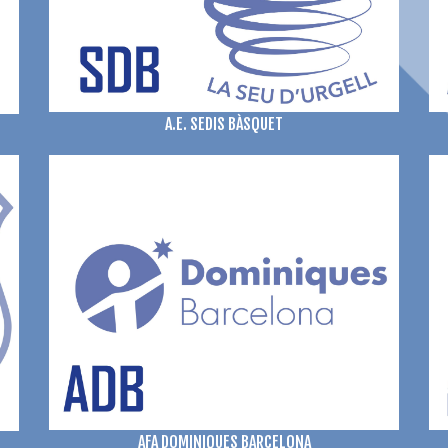
A.E. SEDIS BÀSQUET
AFA DOMINIQUES BARCELONA