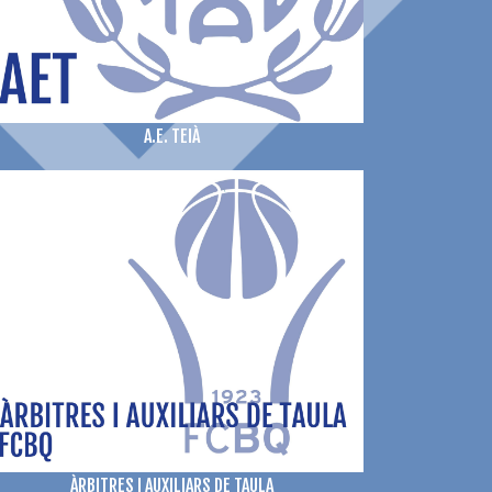
A.E. TEIÀ
ÀRBITRES I AUXILIARS DE TAULA