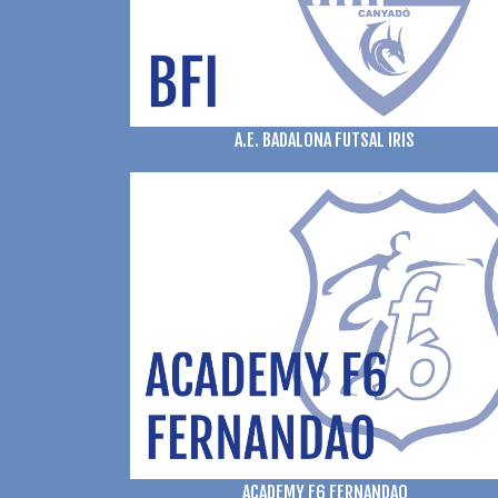
A.E. BADALONA FUTSAL IRIS
ACADEMY F6 FERNANDAO