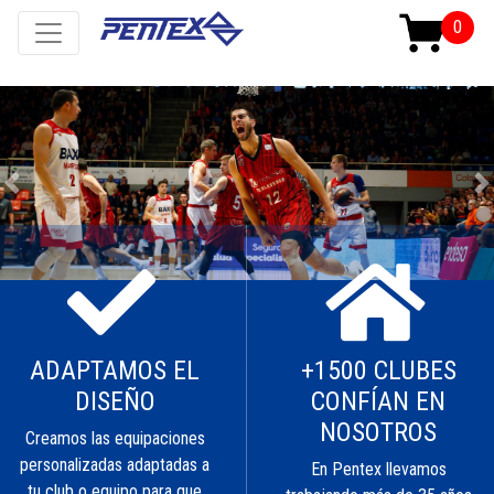
Previous
N
ADAPTAMOS EL
+1500 CLUBES
DISEÑO
CONFÍAN EN
NOSOTROS
Creamos las equipaciones
personalizadas adaptadas a
En Pentex llevamos
tu club o equipo para que